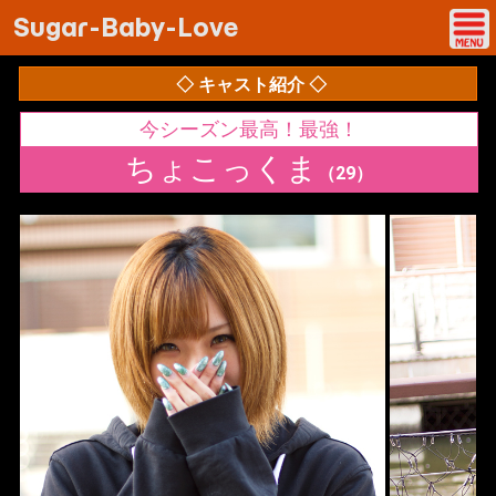
Sugar-Baby-Love
◇ キャスト紹介 ◇
今シーズン最高！最強！
ちょこっくま
（29）