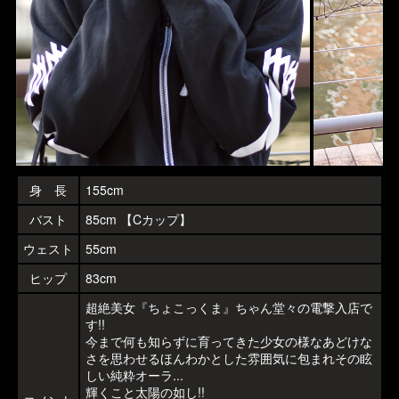
身 長
155cm
バスト
85cm 【Cカップ】
ウェスト
55cm
ヒップ
83cm
超絶美女『ちょこっくま』ちゃん堂々の電撃入店で
す!!
今まで何も知らずに育ってきた少女の様なあどけな
さを思わせるほんわかとした雰囲気に包まれその眩
しい純粋オーラ...
輝くこと太陽の如し!!