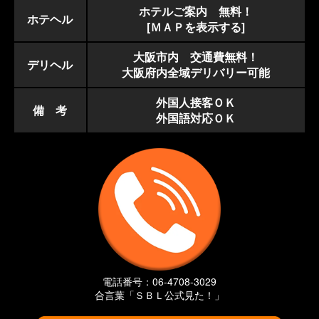
ホテルご案内 無料！
ホテヘル
[ＭＡＰを表示する]
大阪市内 交通費無料！
デリヘル
大阪府内全域デリバリー可能
外国人接客ＯＫ
備 考
外国語対応ＯＫ
電話番号：06-4708-3029
合言葉「ＳＢＬ公式見た！」