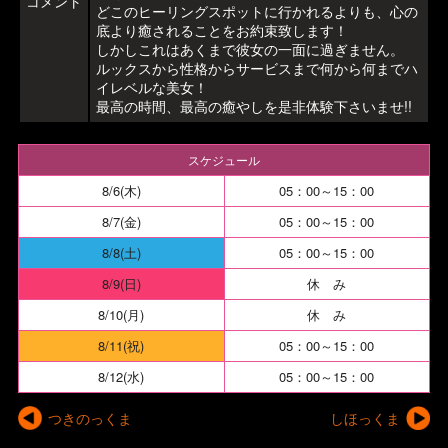
コメント
どこのヒーリングスポットに行かれるよりも、心の
底より癒されることをお約束致します！
しかしこれはあくまで彼女の一面に過ぎません。
ルックスから性格からサービスまで何から何までハ
イレベルな美女！
最高の時間、最高の癒やしを是非体験下さいませ!!
スケジュール
8/6(木)
05：00～15：00
8/7(金)
05：00～15：00
8/8(土)
05：00～15：00
8/9(日)
休 み
8/10(月)
休 み
8/11(祝)
05：00～15：00
8/12(水)
05：00～15：00
つきのっくま
しほっくま