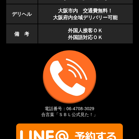
◎人目につく車内プレイ
◎コンパニオンの嫌がる行為
大阪市内 交通費無料！
◎予約後の時間を取る行為(タイマースタート致します)
デリヘル
※他、当店が不適切と判断した場合お断りする場合がございます。
大阪府内全域デリバリー可能
尚コンパニオンが接客中に不適切と判断する場合もございます。
以上悪しからずご了承下さいませ。
外国人接客ＯＫ
その際の返金は致しかねます。
備 考
以上発覚次第法的措置を取らせて頂きます。
外国語対応ＯＫ
〔損害賠償〕金百万円～の罰金になる場合もございます。
【ご利用条件】
◎ご利用時にカードご利用のお客様は身分証をご提示頂くことがござい
ますので予めご了承くださいませ
◎尚交通渋滞、延長等の為お時間が、大幅に遅延する事がございますの
で予めご了承くださいませ
◎年末年始、週末、特別日、深夜はクーポンならびにイベントが使えな
い場合がございますので予めご了承下さい
◎料金は全て前金で後程女性が参ります
◎お時間は余裕をもってご予約下さいませ
◎大幅に遅延する場合がございますので予めご了承くださいませ
◎写真年齢等は加工しております予めご了承下さいませ
◎尚ホテル代はホテルにお支払い下さいませ
電話番号：06-4708-3029
◎お客様にお安いホテルはご紹介させていただきます
合言葉「ＳＢＬ公式見た！」
◎デリバリーの場合地域によっては、出張費がかかる場合がございます
予めご了承くださいませ
◎チェンジ及びキャンセルは別途料金がかかる場合がございます予めご
了承くださいませ
◎チェンジの際に出張費がかかる場合がございます