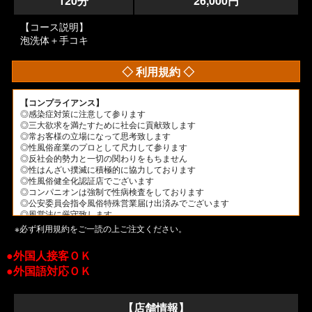
120分
26,000円
【コース説明】
泡洗体＋手コキ
◇ 利用規約 ◇
【コンプライアンス】
◎感染症対策に注意して参ります
◎三大欲求を満たすために社会に貢献致します
◎常お客様の立場になって思考致します
◎性風俗産業のプロとして尺力して参ります
◎反社会的勢力と一切の関わりをもちません
◎性はんざい撲滅に積極的に協力しております
◎性風俗健全化認証店でございます
◎コンパニオンは強制で性病検査をしております
◎公安委員会指令風俗特殊営業届け出済みでございます
◎風営法に厳守致します
◎公序良俗に反する行為を致しません
※必ず利用規約をご一読の上ご注文ください。
◎性風俗健全化に努めて参ります
◎当店のコンパニオンは全員18才以上でございます
●外国人接客ＯＫ
※以上ご安心してご利用下さいませ。
●外国語対応ＯＫ
全てはお客様の笑顔の為に努力致します。
【注意事項①】
◎反社会的勢力の方(弊社が疑いが有ると判断した場合)
【店舗情報】