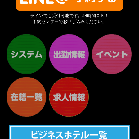
◎尚受付後の返金は致しかねます
(損害賠償)
ラインでも受付可能です。24時間ＯＫ！
利用者の故意又は過失により当社に損害が発生した場合、当社は当該利
用者に対しこの損害の賠償（弁護士費用なども含む）を請求することが
予約センターでお申し込みください。
でき、当該利用者は、請求に直ちに応じなければならないものとしま
す。
(合意管轄)
当社及び当店を利用するユーザーは、本規約及び当社が別途定める利用
規約および諸規定の全てに関して訴訟の必要が生じた場合、大阪地方裁
判所を第一審の専属的合意管轄裁判所とします。
(同意)
利用者は自らの意思で本サービスを利用し、自らが利用した範囲で全て
の責任を負うものとします。
利用者は、本サービスを利用することで、本規約に同意したものとみな
します。
ご理解の程お願い申し上げます。
付則：本規約は2012年12月10日から実施
本規約は2025年2月10日より改定
以上皆様のより良いお遊びになります様お願い致します。
尚コンパニオン等に不都合なことがございましたら直ぐにご連絡下さい
ませ。
出来る限りの対応はさせて頂きます。
お時間迄ごゆっくりご堪能くださいませ。