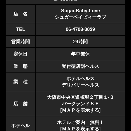
◎性病の疑いがある方
◎同業関係者の方
Sugar-Baby-Love
◎酷い酔っ払いの方
店 名
◎酷い不衛生な方
シュガーベイビィーラブ
◎やくぶつ使用の疑いのある方
※以上の方はお断りいたします。
TEL
06-4708-3029
他、当店が不適切と判断した場合お断りする場合がございます。
尚コンパニオンが接客中に不適切と判断する場合もございます。
以上悪しからずご了承下さいませ。
営業時間
24時間
その際の返金は致しかねます。
ご了承ください。
定休日
年中無休
【注意事項②】
◎お客様の貴重品はご自身で厳重に管理下さいませ。
業 態
受付型店舗ヘルス
(盗難及び紛失等の一切の責任は負いかねます)
◎悪戯の予約の場合料金の10倍額を徴収致します。
(顧問弁護士より追跡調査の上、内容証明を関係先に特定郵便で郵送致
ホテルヘルス
します)
業 種
デリバリーヘルス
【禁止事項】
◎本番行為及び本番強要
大阪市中央区道頓堀２丁目１-３
◎許可のない盗撮及び盗聴行為
店 舗
パークランド８Ｆ
◎ストーカー行為
◎お部屋にお客様以外の人間がいる場合
[ＭＡＰを表示する]
◎18歳未満のお客様
◎監禁及び暴力及び暴言
ホテルご案内 無料！
◎コンパニオンと個人的な金銭の授受
ホテヘル
◎引き抜き行為
[ＭＡＰを表示する]