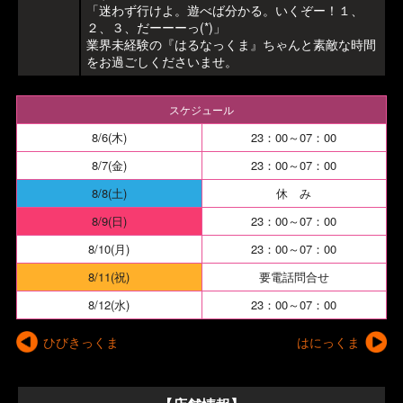
「迷わず行けよ。遊べば分かる。いくぞー！１、
２、３、だーーーっ(*)」
業界未経験の『はるなっくま』ちゃんと素敵な時間
をお過ごしくださいませ。
スケジュール
8/6(木)
23：00～07：00
8/7(金)
23：00～07：00
8/8(土)
休 み
8/9(日)
23：00～07：00
8/10(月)
23：00～07：00
8/11(祝)
要電話問合せ
8/12(水)
23：00～07：00
ひびきっくま
はにっくま