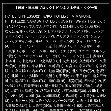
【難波・日本橋ブロック】ビジネスホテル・タグ一覧
HOTEL_S-PRESSO(2)
,
KOKO_HOTEL(3)
,
MIMARU(4)
,
R_HOTEL(2)
,
SARASA_HOTEL(3)
,
USJ(19)
,
Welina_Hotel(5)
,
く
れたけイン(2)
,
でんでんタウン(9)
,
なにわ橋(5)
,
なにわ橋駅(6)
,
なんば元町(7)
,
なんば駅(54)
,
アパホテル(16)
,
アメ村(8)
,
カンデ
オホテル(1)
,
ガーナーホテル(2)
,
クリスタルホテル(7)
,
シェラト
ン(2)
,
スマイルホテル(4)
,
スーパーホテル(6)
,
ダイワロイネット
(4)
,
ドーミーイン(5)
,
ドーム前千代崎駅(1)
,
ドーム前駅(3)
,
ホテ
ル京阪(4)
,
ボードゲームホテル(1)
,
ミナミ(23)
,
ユニバーサルシテ
ィ駅(7)
,
リブマックス(4)
,
リーガ(1)
,
ルートイン(1)
,
三軒家東(1)
,
上本町(2)
,
中之島(1)
,
中之島駅(1)
,
中央大通(3)
,
久太郎町(5)
,
久宝
寺町(5)
,
京橋(1)
,
京橋駅(1)
,
京町堀(1)
,
今宮(1)
,
今宮戎(8)
,
今宮戎
駅(9)
,
今宮駅(1)
,
内本町(1)
,
動物園前駅(6)
,
北久宝寺町(2)
,
北堀江
(1)
,
北浜(21)
,
北浜駅(22)
,
北港(1)
,
千代崎(1)
,
千日前(9)
,
南久宝寺
町(2)
,
南堀江(1)
,
南本町(4)
,
南船場(15)
,
博労町(4)
,
四ツ橋(12)
,
四
ツ橋駅(16)
,
四天王寺前夕陽ヶ丘駅(2)
,
国立国際美術館(2)
,
城見
(2)
,
堀江(1)
,
堺筋(12)
,
堺筋本町(23)
,
堺筋本町駅(30)
,
境川(1)
,
変
なホテル(2)
,
大国町(6)
,
大国町駅(8)
,
大坂城(4)
,
大手前(4)
,
大正駅
(3)
,
大阪ドーム(4)
,
大阪ビジネスパーク駅(2)
,
大阪上本町駅(1)
,
大阪城公園駅(1)
,
大阪市(292)
,
大阪市中央区(192)
,
大阪市内エリ
ア(283)
,
大阪市大正区(2)
,
大阪市此花区(13)
,
大阪市浪速区(52)
,