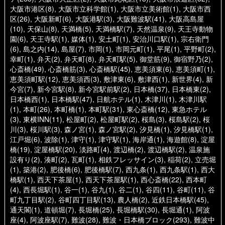
大阪市港区(8)
,
大阪市立科学館(1)
,
大阪市立美術館(1)
,
大阪市西
区(26)
,
大阪新町(6)
,
大阪港駅(3)
,
大阪難波駅(41)
,
大阪高島屋
(10)
,
天保山(8)
,
天満橋(5)
,
天満橋駅(7)
,
天然温泉(9)
,
天王寺動物
園(6)
,
天王寺駅(1)
,
媒体(1)
,
安土町(1)
,
安治川口駅(1)
,
宗右衛門
(6)
,
島之内(14)
,
島屋(7)
,
市岡(1)
,
市岡元町(1)
,
平尾(1)
,
平野町(2)
,
幸町(1)
,
弁天(2)
,
弁天町(8)
,
弁天町駅(5)
,
御堂筋(9)
,
御宿野乃(2)
,
心斎橋(49)
,
心斎橋筋(3)
,
心斎橋駅(45)
,
恵美須東(6)
,
恵美須町(1)
,
恵美須町駅(12)
,
恵美須西(3)
,
敷津東(6)
,
敷津西(1)
,
新世界(4)
,
新
今宮(7)
,
新今宮駅(8)
,
新今宮駅前駅(2)
,
日本橋(37)
,
日本橋東(2)
,
日本橋西(1)
,
日本橋駅(47)
,
日航ホテル(1)
,
木津川(1)
,
木津川駅
(1)
,
本町(26)
,
本町橋(1)
,
本町駅(31)
,
東心斎橋(12)
,
東急ホテル
(3)
,
東横INN(11)
,
松屋町(2)
,
松屋町駅(2)
,
桜島(3)
,
桜島駅(2)
,
桜
川(3)
,
桜川駅(3)
,
森ノ宮(1)
,
森ノ宮駅(2)
,
汐見橋(1)
,
汐見橋駅(1)
,
江戸堀(6)
,
波除(1)
,
津守(1)
,
津守駅(1)
,
海岸通(1)
,
海遊館(8)
,
淀屋
橋(19)
,
淀屋橋駅(20)
,
淡路町(4)
,
渡辺橋(2)
,
渡辺橋駅(2)
,
温泉施
設有り(2)
,
湊町(2)
,
瓦町(1)
,
相鉄フレッサイン(3)
,
稲荷(2)
,
立売堀
(1)
,
築港(2)
,
肥後橋(6)
,
肥後橋駅(7)
,
西九条(1)
,
西九条駅(1)
,
西大
橋駅(1)
,
西天下茶屋(1)
,
西天下茶屋駅(1)
,
西心斎橋(22)
,
西本町
(4)
,
西長堀駅(1)
,
谷一(1)
,
谷九(1)
,
谷二(1)
,
谷四(11)
,
谷町(11)
,
谷
町九丁目駅(2)
,
谷町四丁目駅(13)
,
農人橋(2)
,
近鉄日本橋駅(45)
,
通天閣(1)
,
道頓堀(7)
,
長堀橋(25)
,
長堀橋駅(30)
,
長堀通(1)
,
阿波
座(4)
,
阿波座駅(7)
,
難波(28)
,
難波・日本橋ブロック(293)
,
難波中