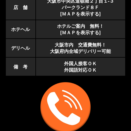
大阪市中央区道頓堀２丁目１-３
店 舗
パークランド８Ｆ
[ＭＡＰを表示する]
ホテルご案内 無料！
ホテヘル
[ＭＡＰを表示する]
大阪市内 交通費無料！
デリヘル
大阪府内全域デリバリー可能
外国人接客ＯＫ
備 考
外国語対応ＯＫ