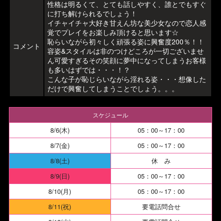
性格は明るくて、とても話しやすく、誰とでもすぐ
に打ち解けられるでしょう！
イチャイチャ大好き甘えん坊な美少女なので恋人感
覚でプレイをお楽しみ頂けると思います☆
恥らいながら初々しく頑張る姿に興奮度200％！！
コメント
容姿&スタイルは非のつけどころが一切ございませ
ん可愛すぎるその笑顔に夢中になってしまうお客様
も多いはずでは・・・！？
こんな子が恥じらいながら淫れる姿・・・想像した
だけで興奮してしまうことでしょう。。。
スケジュール
8/6(木)
05：00～17：00
8/7(金)
05：00～17：00
8/8(土)
休 み
8/9(日)
05：00～17：00
8/10(月)
05：00～17：00
8/11(祝)
要電話問合せ